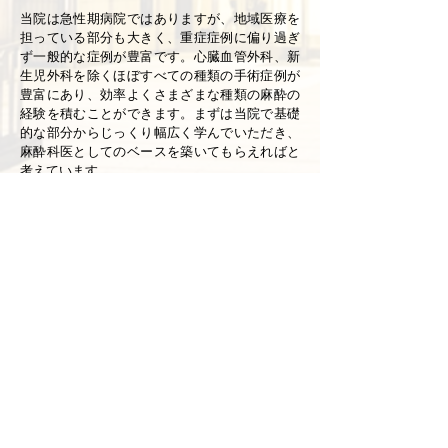
当院は急性期病院ではありますが、地域医療を
担っている部分も大きく、重症症例に偏り過ぎ
ず一般的な症例が豊富です。心臓血管外科、新
生児外科を除くほぼすべての種類の手術症例が
豊富にあり、効率よくさまざまな種類の麻酔の
経験を積むことができます。まずは当院で基礎
的な部分からじっくり幅広く学んでいただき、
麻酔科医としてのベースを築いてもらえればと
考えています。
そして心臓大血管手術の麻酔研修、小児麻酔研
修は連携施設で行います。心臓手術症例に関し
ては豊富な症例数を誇る埼玉医大国際医療セン
ターや榊原記念病院、小児手術症例に関しては
同様に症例の豊富な神奈川県立こども医療セン
ターや東京都立小児総合医療センターとも連携
し、充分な研修が可能です。
このように、研修初期に当麻酔科できっちり学
問的・手技的な基礎を学んだ後、連携する病院
において存分に武者修行を行うというメリハリ
の利いた麻酔研修をひとつのモデルとしていま
す。つまり、麻酔の実践に必要な知識、病態生